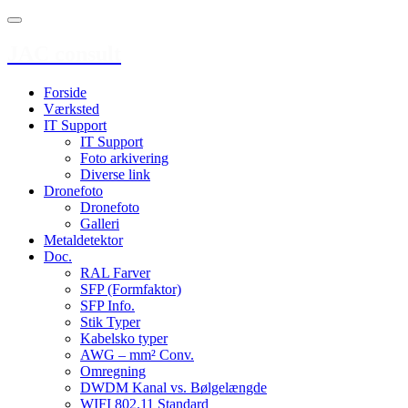
JAC consult
Forside
Værksted
IT Support
IT Support
Foto arkivering
Diverse link
Dronefoto
Dronefoto
Galleri
Metaldetektor
Doc.
RAL Farver
SFP (Formfaktor)
SFP Info.
Stik Typer
Kabelsko typer
AWG – mm² Conv.
Omregning
DWDM Kanal vs. Bølgelængde
WIFI 802.11 Standard